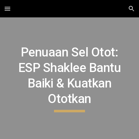
Skip to main content
Skip to navigation
Penuaan Sel Otot:
ESP Shaklee Bantu
Baiki & Kuatkan
Ototkan