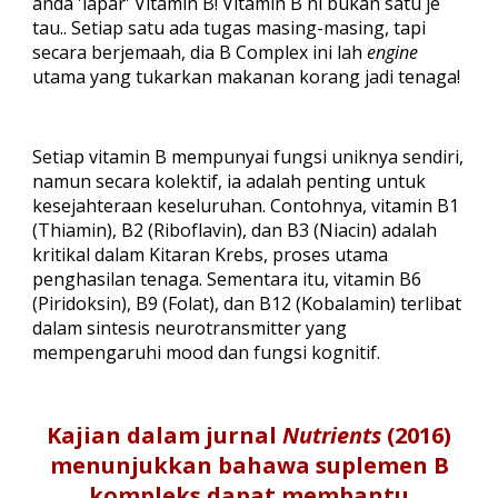
anda 'lapar'
Vitamin B
! Vitamin B ni bukan satu je
tau.. Setiap satu ada tugas masing-masing, tapi
secara berjemaah, dia B Complex ini lah
engine
utama yang tukarkan makanan korang jadi tenaga!
Setiap vitamin B mempunyai fungsi uniknya sendiri,
namun secara kolektif, ia adalah penting untuk
kesejahteraan keseluruhan. Contohnya, vitamin B1
(Thiamin), B2 (Riboflavin), dan B3 (Niacin) adalah
kritikal dalam Kitaran Krebs, proses utama
penghasilan tenaga. Sementara itu, vitamin B6
(Piridoksin), B9 (Folat), dan B12 (Kobalamin) terlibat
dalam sintesis neurotransmitter yang
mempengaruhi mood dan fungsi kognitif.
Kajian dalam jurnal
Nutrients
(2016)
menunjukkan bahawa suplemen B
kompleks dapat membantu