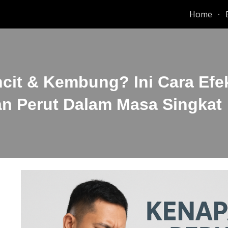
Home
ip to main content
Skip to navigat
cit & Kembung? Ini Cara Efek
n Perut Dalam Masa Singkat