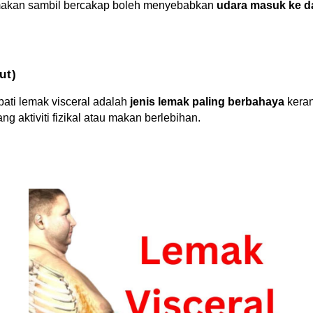
u makan sambil bercakap boleh menyebabkan
udara masuk ke d
ut)
ti lemak visceral adalah
jenis lemak paling berbahaya
keran
g aktiviti fizikal atau makan berlebihan.