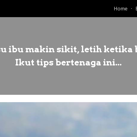
Home
ip to main content
Skip to navigat
u ibu makin sikit, letih ketika
Ikut tips bertenaga ini...