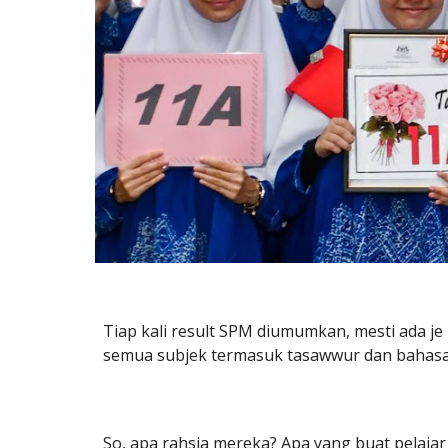
Tiap kali result SPM diumumkan, mesti ada je
semua subjek termasuk tasawwur dan bahasa 
So, apa rahsia mereka? Apa yang buat pelajar 