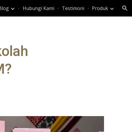
Blog
Hubungi Kami
Testimoni
Produk
ion
kolah
M?