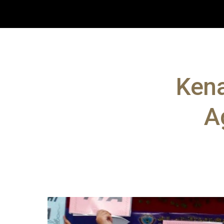
Sk
Kena
A