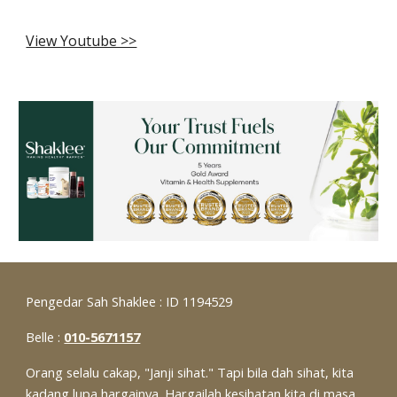
View Youtube >>
Pengedar Sah Shaklee : ID 1194529
Belle :
010-5671157
Orang selalu cakap, "Janji sihat." Tapi bila dah sihat, kita
kadang lupa hargainya. Hargailah kesihatan kita di masa