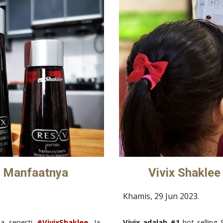
Vivix Shaklee
n Manfaatnya
Khamis, 29 Jun
2023.
Vivix adalah #1
hot selling
a seperti
#VivixShaklee
. Ia