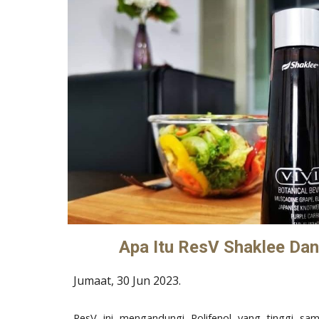
Apa Itu ResV Shaklee Da
Jumaat, 30 Jun
2023.
ResV ini mengandungi Polifenol yang tinggi sam